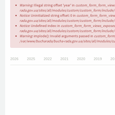
Повідомлення
Warning
: Illegal string offset 'year' in
custom_form_form_views
про
rada.gov.ua/sites/all/modules/custom/custom_form/include/c
помилку
Notice
: Uninitialized string offset: 0 in
custom_form_form_views
rada.gov.ua/sites/all/modules/custom/custom_form/include/c
Notice
: Undefined index: in
custom_form_form_views_exposed
rada.gov.ua/sites/all/modules/custom/custom_form/include/c
Warning
: implode(): Invalid arguments passed in
custom_form_
/var/www/bucharada/bucha-rada.gov.ua/sites/all/modules/cu
2026
2025
2022
2021
2020
2019
20