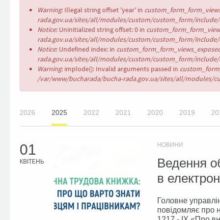
Повідомлення
Warning
: Illegal string offset 'year' in
custom_form_form_views
про
rada.gov.ua/sites/all/modules/custom/custom_form/include/c
помилку
Notice
: Uninitialized string offset: 0 in
custom_form_form_views
rada.gov.ua/sites/all/modules/custom/custom_form/include/c
Notice
: Undefined index: in
custom_form_form_views_exposed
rada.gov.ua/sites/all/modules/custom/custom_form/include/c
Warning
: implode(): Invalid arguments passed in
custom_form_
/var/www/bucharada/bucha-rada.gov.ua/sites/all/modules/cu
2026
2025
2022
2021
2020
2019
20
01
НОВИНИ
Ведення об
КВІТЕНЬ
в електрон
Головне управлін
повідомляє про н
1217 - ІХ «Про в