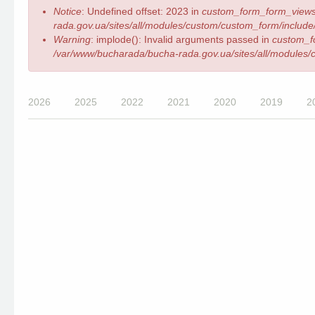
Повідомлення
Notice
: Undefined offset: 2023 in
custom_form_form_views
про
rada.gov.ua/sites/all/modules/custom/custom_form/include/
помилку
Warning
: implode(): Invalid arguments passed in
custom_f
/var/www/bucharada/bucha-rada.gov.ua/sites/all/modules/c
2026
2025
2022
2021
2020
2019
2