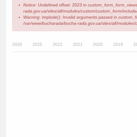
Повідомлення
Notice
: Undefined offset: 2023 in
custom_form_form_views
про
rada.gov.ua/sites/all/modules/custom/custom_form/include/
помилку
Warning
: implode(): Invalid arguments passed in
custom_f
/var/www/bucharada/bucha-rada.gov.ua/sites/all/modules/c
2026
2025
2022
2021
2020
2019
2