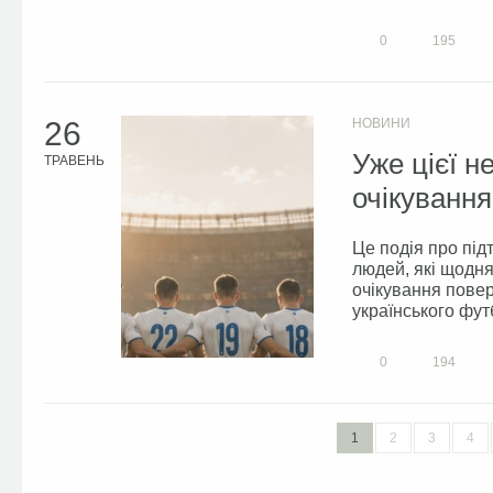
0
195
26
НОВИНИ
Уже цієї н
ТРАВЕНЬ
очікування
Це подія про під
людей, які щодня
очікування повер
українського футб
0
194
1
2
3
4