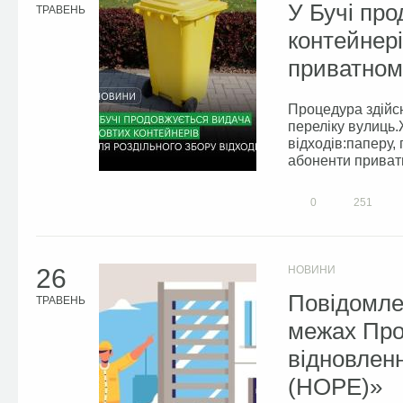
У Бучі пр
ТРАВЕНЬ
контейнері
приватному
Процедура здійсн
переліку вулиць
відходів:паперу,
абоненти приватн
0
251
26
НОВИНИ
Повідомле
ТРАВЕНЬ
межах Про
відновлен
(HOPE)»