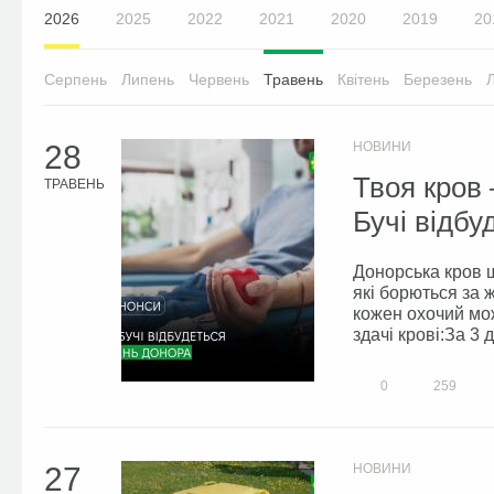
2026
2025
2022
2021
2020
2019
20
Серпень
Липень
Червень
Травень
Квітень
Березень
28
НОВИНИ
Твоя кров 
ТРАВЕНЬ
Бучі відбу
Донорська кров щ
які борються за 
кожен охочий мо
здачі крові:За 3 
0
259
27
НОВИНИ