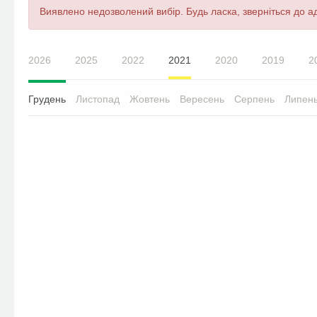
Повідомлення
Виявлено недозволений вибір. Будь ласка, зверніться до ад
про
помилку
2026
2025
2022
2021
2020
2019
2
Грудень
Листопад
Жовтень
Вересень
Серпень
Липен