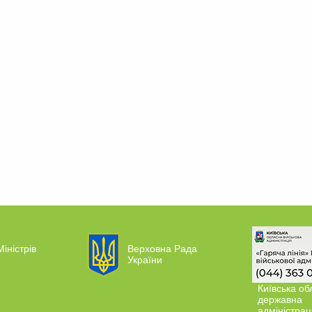
Міністрів
Верховна Рада
України
Київська об
державна
адміністрац