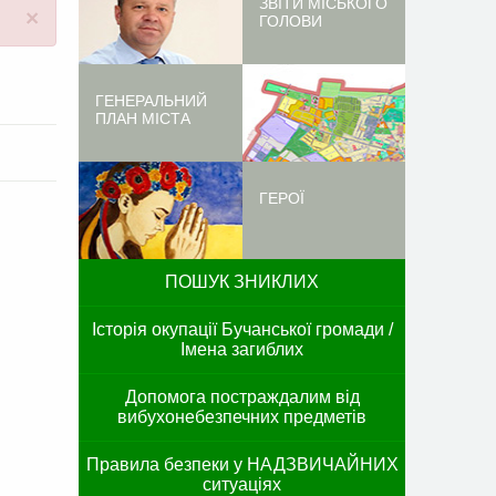
ЗВІТИ МІСЬКОГО
×
ГОЛОВИ
ГЕНЕРАЛЬНИЙ
ПЛАН МІСТА
ГЕРОЇ
ПОШУК ЗНИКЛИХ
Історія окупації Бучанської громади /
Імена загиблих
Допомога постраждалим від
вибухонебезпечних предметів
Правила безпеки у НАДЗВИЧАЙНИХ
ситуаціях