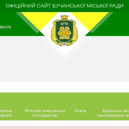
ОФІЦІЙНИЙ САЙТ БУЧАНСЬКОЇ МІСЬКОЇ РАДИ
менти
хорона
Житлово-комунальне
Освіта
Бучанська міс
оров’я
господарство
територіальна г