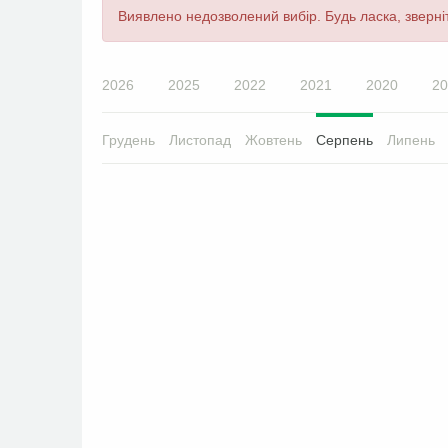
Повідомлення
Виявлено недозволений вибір. Будь ласка, зверніт
про
помилку
2026
2025
2022
2021
2020
20
Грудень
Листопад
Жовтень
Серпень
Липень