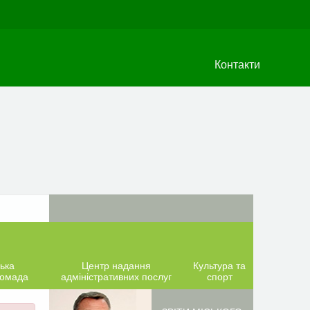
Контакти
ька
Центр надання
Культура та
ромада
адміністративних послуг
спорт