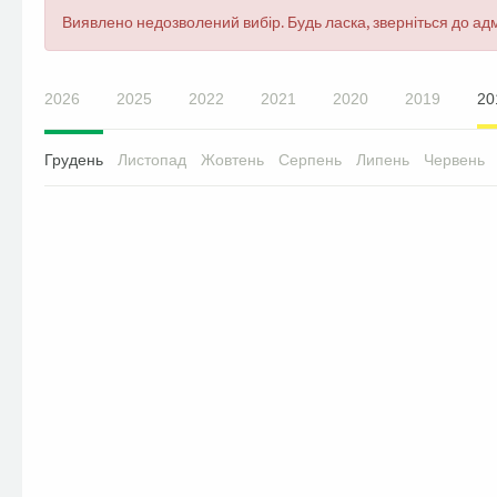
Повідомлення
Виявлено недозволений вибір. Будь ласка, зверніться до адм
про
помилку
2026
2025
2022
2021
2020
2019
20
Грудень
Листопад
Жовтень
Серпень
Липень
Червень