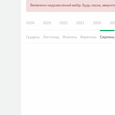
Повідомлення
Виявлено недозволений вибір. Будь ласка, зверніть
про
помилку
2026
2025
2022
2021
2020
20
Грудень
Листопад
Жовтень
Вересень
Серпень