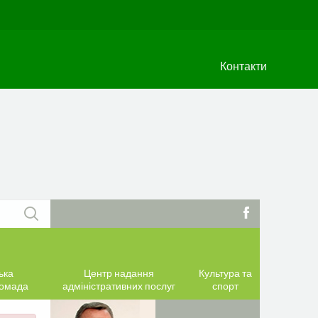
Контакти
ька
Центр надання
Культура та
ромада
адміністративних послуг
спорт