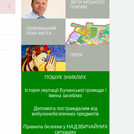
ЗВІТИ МІСЬКОГО
×
ГОЛОВИ
ГЕНЕРАЛЬНИЙ
ПЛАН МІСТА
ГЕРОЇ
ПОШУК ЗНИКЛИХ
Історія окупації Бучанської громади /
Імена загиблих
Допомога постраждалим від
вибухонебезпечних предметів
Правила безпеки у НАДЗВИЧАЙНИХ
ситуаціях