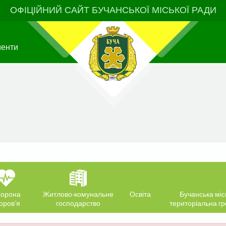
ОФІЦІЙНИЙ САЙТ БУЧАНСЬКОЇ МІСЬКОЇ РАДИ
менти
орона
Житлово-комунальне
Освіта
Бучанська міс
оров’я
господарство
територіальна г