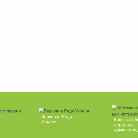
ів
Верховна Рада
Київська об
України
державна
адміністрац