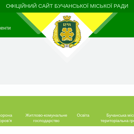
ОФІЦІЙНИЙ САЙТ БУЧАНСЬКОЇ МІСЬКОЇ РАДИ
менти
орона
Житлово-комунальне
Освіта
Бучанська міс
оров’я
господарство
територіальна г