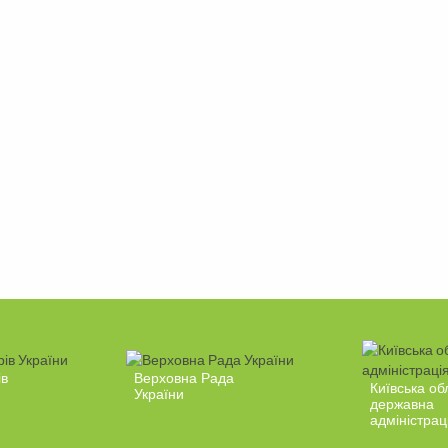
ів
Верховна Рада
Київська об
України
державна
адміністрац