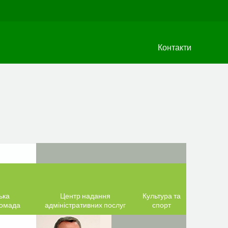
Контакти
ька
Центр надання
Культура та
ромада
адміністративних послуг
спорт