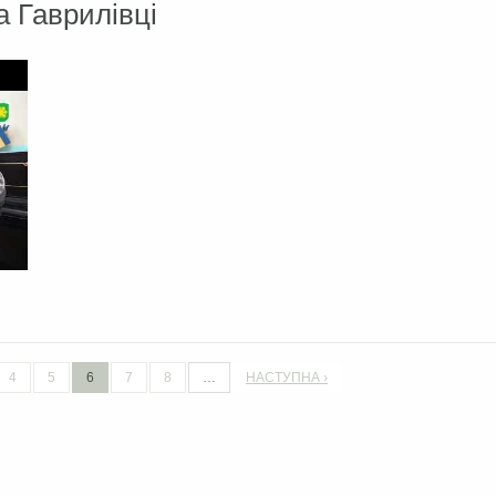
а Гаврилівці
4
5
6
7
8
…
НАСТУПНА ›