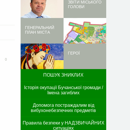
ЗВІТИ МІСЬКОГО
ГОЛОВИ
ГЕНЕРАЛЬНИЙ
ПЛАН МІСТА
ГЕРОЇ
0
ПОШУК ЗНИКЛИХ
Історія окупації Бучанської громади /
Імена загиблих
Допомога постраждалим від
вибухонебезпечних предметів
Правила безпеки у НАДЗВИЧАЙНИХ
ситуаціях