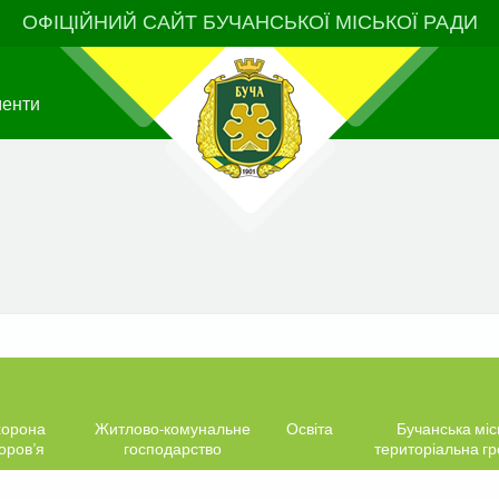
ОФІЦІЙНИЙ САЙТ БУЧАНСЬКОЇ МІСЬКОЇ РАДИ
менти
орона
Житлово-комунальне
Освіта
Бучанська міс
оров’я
господарство
територіальна г