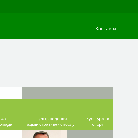
Контакти
ька
Центр надання
Культура та
ромада
адміністративних послуг
спорт