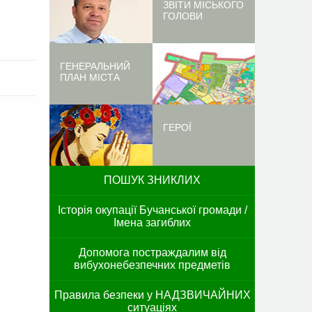
ЗВІТИ МІСЬКОГО
ГОЛОВИ
ГЕНЕРАЛЬНИЙ
ПЛАН МІСТА
ГЕРОЇ
ПОШУК ЗНИКЛИХ
Історія окупації Бучанської громади /
Імена загиблих
Допомога постраждалим від
вибухонебезпечних предметів
Правила безпеки у НАДЗВИЧАЙНИХ
ситуаціях