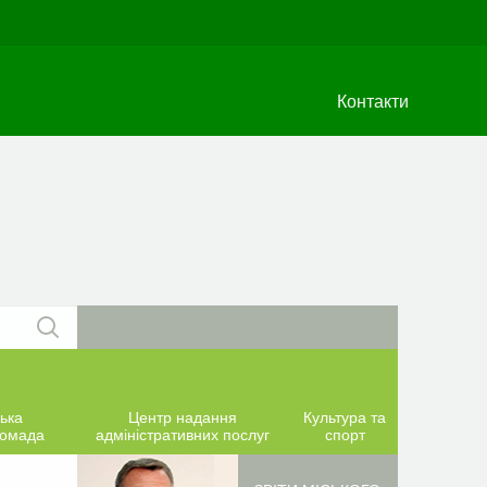
Контакти
ька
Центр надання
Культура та
ромада
адміністративних послуг
спорт