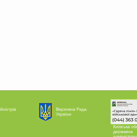
Міністрів
Верховна Рада
України
Київська об
державна
адміністрац