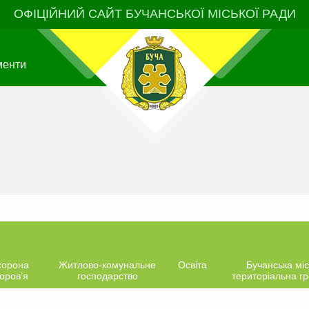
ОФІЦІЙНИЙ САЙТ БУЧАНСЬКОЇ МІСЬКОЇ РАДИ
менти
хорона
Житлово-комунальне
Освіта
Бучанська міс
оров’я
господарство
територіальна г