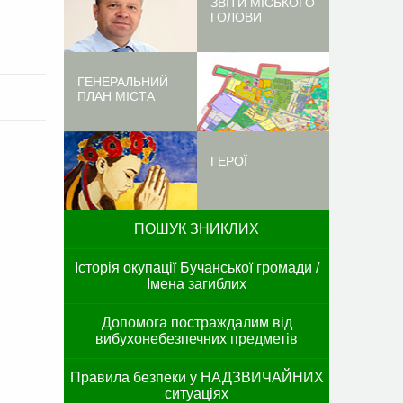
ЗВІТИ МІСЬКОГО
ГОЛОВИ
ГЕНЕРАЛЬНИЙ
ПЛАН МІСТА
ГЕРОЇ
ПОШУК ЗНИКЛИХ
Історія окупації Бучанської громади /
Імена загиблих
Допомога постраждалим від
вибухонебезпечних предметів
Правила безпеки у НАДЗВИЧАЙНИХ
ситуаціях