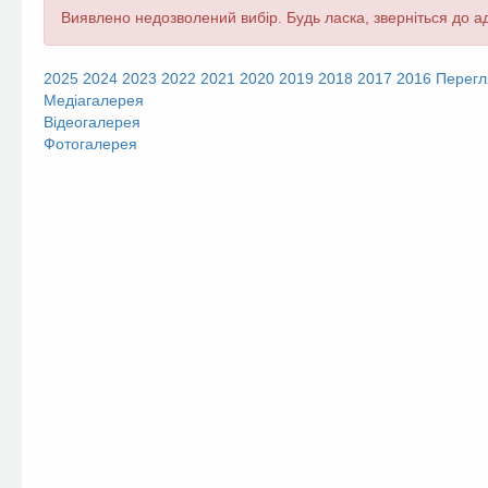
Повідомлення
Виявлено недозволений вибір. Будь ласка, зверніться до ад
про
помилку
2025
2024
2023
2022
2021
2020
2019
2018
2017
2016
Перегл
Медіагалерея
Відеогалерея
Фотогалерея