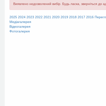
Повідомлення
Виявлено недозволений вибір. Будь ласка, зверніться до ад
про
помилку
2025
2024
2023
2022
2021
2020
2019
2018
2017
2016
Перегл
Медіагалерея
Відеогалерея
Фотогалерея