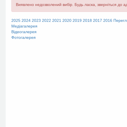
Повідомлення
Виявлено недозволений вибір. Будь ласка, зверніться до ад
про
помилку
2025
2024
2023
2022
2021
2020
2019
2018
2017
2016
Перегл
Медіагалерея
Відеогалерея
Фотогалерея