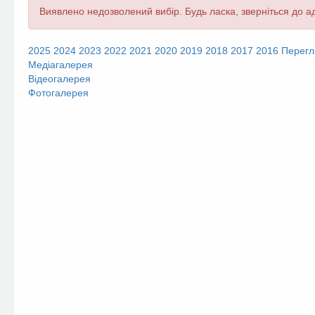
Повідомлення
Виявлено недозволений вибір. Будь ласка, зверніться до ад
про
помилку
2025
2024
2023
2022
2021
2020
2019
2018
2017
2016
Перегл
Медіагалерея
Відеогалерея
Фотогалерея