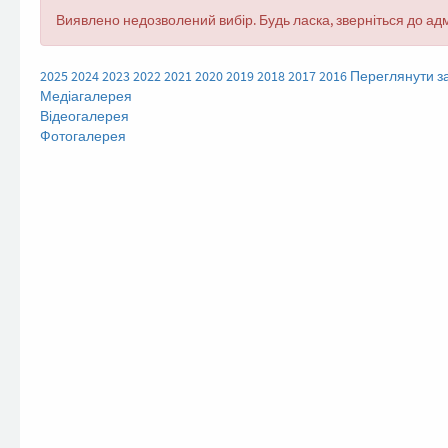
Повідомлення
Виявлено недозволений вибір. Будь ласка, зверніться до адм
про
помилку
2025
2024
2023
2022
2021
2020
2019
2018
2017
2016
Переглянути за
Медіагалерея
Відеогалерея
Фотогалерея