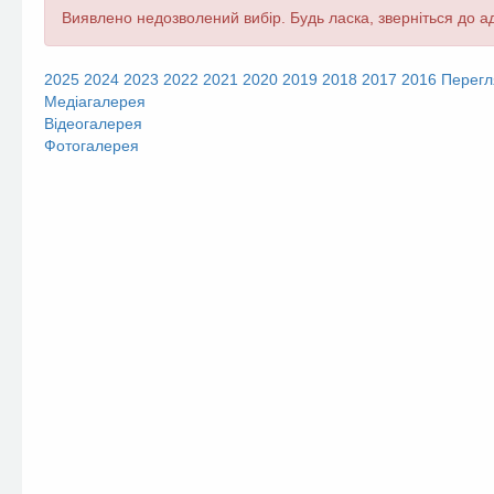
Повідомлення
Виявлено недозволений вибір. Будь ласка, зверніться до ад
про
помилку
2025
2024
2023
2022
2021
2020
2019
2018
2017
2016
Перегл
Медіагалерея
Відеогалерея
Фотогалерея