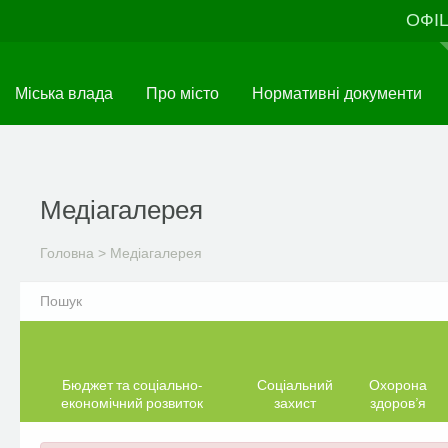
Перейти
ОФІ
до
основного
матеріалу
Міська влада
Про місто
Нормативні документи
Медіагалерея
Головна
>
Медіагалерея
Бюджет та соціально-
Соціальний
Охорона
економічний розвиток
захист
здоров’я