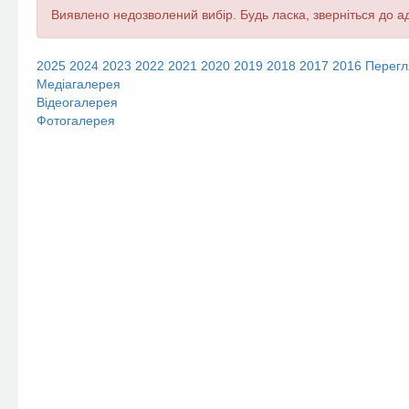
Повідомлення
Виявлено недозволений вибір. Будь ласка, зверніться до ад
про
помилку
2025
2024
2023
2022
2021
2020
2019
2018
2017
2016
Перегл
Медіагалерея
Відеогалерея
Фотогалерея