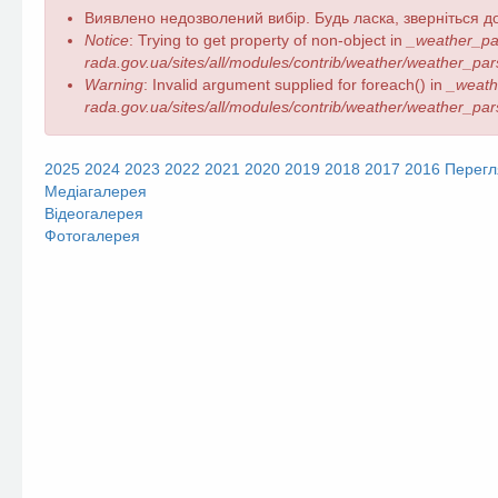
Повідомлення
Виявлено недозволений вибір. Будь ласка, зверніться до
про
Notice
: Trying to get property of non-object in
_weather_pa
помилку
rada.gov.ua/sites/all/modules/contrib/weather/weather_par
Warning
: Invalid argument supplied for foreach() in
_weath
rada.gov.ua/sites/all/modules/contrib/weather/weather_par
2025
2024
2023
2022
2021
2020
2019
2018
2017
2016
Перегл
Медіагалерея
Відеогалерея
Фотогалерея