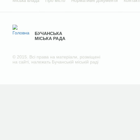
Міська влада
Про місто
Нормативні документи
Контакт
БУЧАНСЬКА
МІСЬКА РАДА
© 2015. Всі права на матеріали, розміщені
на сайті, належать Бучанській міській раді