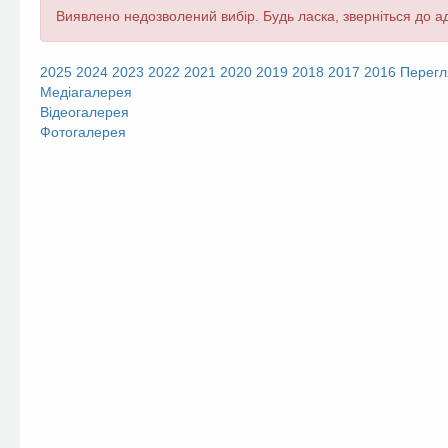
Повідомлення
Виявлено недозволений вибір. Будь ласка, зверніться до ад
про
помилку
2025
2024
2023
2022
2021
2020
2019
2018
2017
2016
Перегл
Медіагалерея
Відеогалерея
Фотогалерея