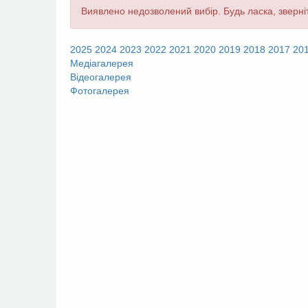
Повідомлення
Виявлено недозволений вибір. Будь ласка, зверніт
про
помилку
2025
2024
2023
2022
2021
2020
2019
2018
2017
20
Медіагалерея
Відеогалерея
Фотогалерея