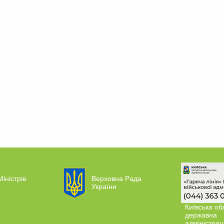
Міністрів
Верховна Рада
України
Київська об
державна
адміністрац