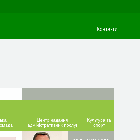
Контакти
ька
Центр надання
Культура та
ромада
адміністративних послуг
спорт