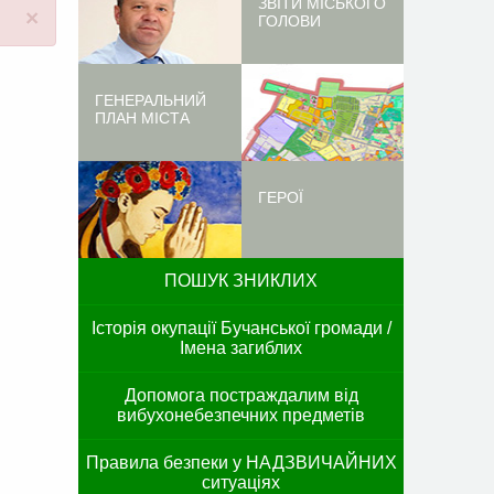
ЗВІТИ МІСЬКОГО
×
ГОЛОВИ
ГЕНЕРАЛЬНИЙ
ПЛАН МІСТА
ГЕРОЇ
ПОШУК ЗНИКЛИХ
Історія окупації Бучанської громади /
Імена загиблих
Допомога постраждалим від
вибухонебезпечних предметів
Правила безпеки у НАДЗВИЧАЙНИХ
ситуаціях