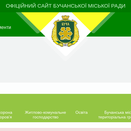
ОФІЦІЙНИЙ САЙТ БУЧАНСЬКОЇ МІСЬКОЇ РАДИ
менти
хорона
Житлово-комунальне
Освіта
Бучанська міс
оров’я
господарство
територіальна г