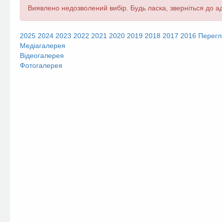
Повідомлення
Виявлено недозволений вибір. Будь ласка, зверніться до ад
про
помилку
2025
2024
2023
2022
2021
2020
2019
2018
2017
2016
Перегл
Медіагалерея
Відеогалерея
Фотогалерея