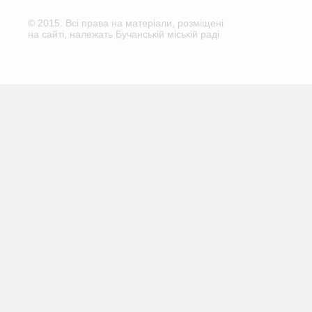
© 2015. Всі права на матеріали, розміщені
на сайті, належать Бучанській міській раді