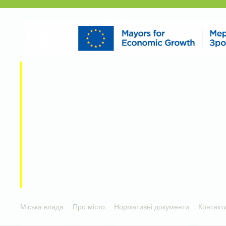
Міська влада
Про місто
Нормативні документи
Контакт