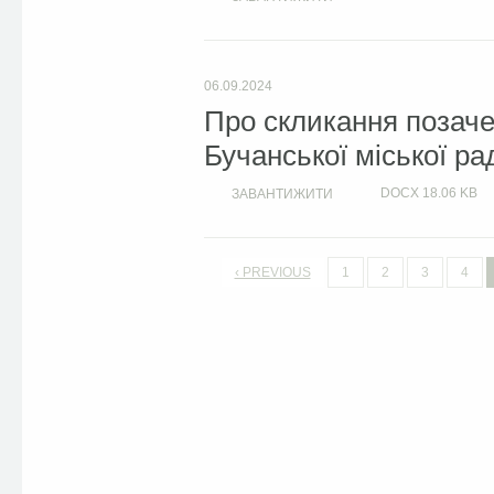
06.09.2024
Про скликання позачер
Бучанської міської ра
DOCX
18.06 KB
ЗАВАНТИЖИТИ
‹ PREVIOUS
1
2
3
4