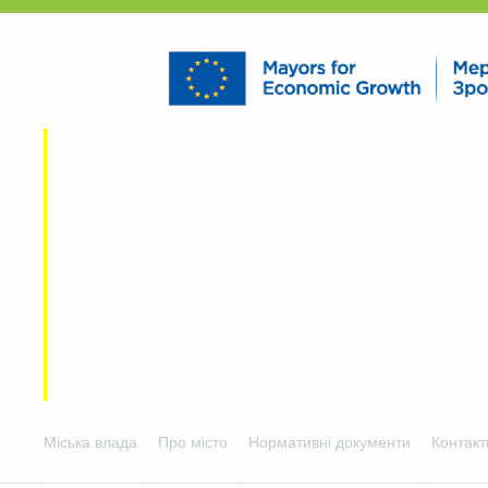
Міська влада
Про місто
Нормативні документи
Контакт