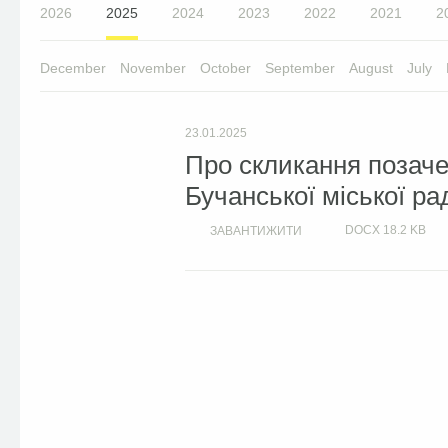
2026
2025
2024
2023
2022
2021
2
December
November
October
September
August
July
23.01.2025
Про скликання позачер
Бучанської міської ра
DOCX
18.2 KB
ЗАВАНТИЖИТИ