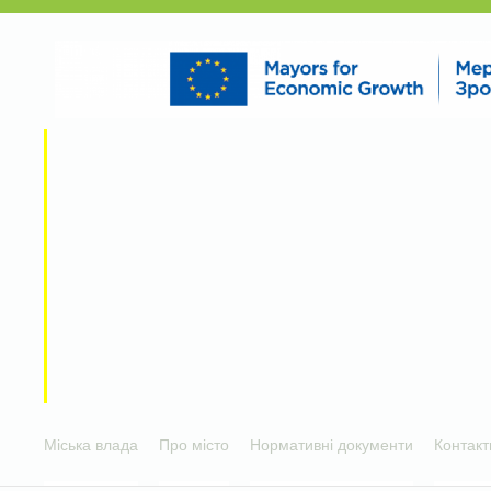
Міська влада
Про місто
Нормативні документи
Контакт