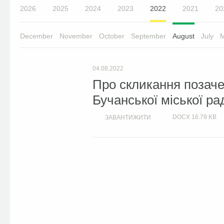
2026
2025
2024
2023
2022
2021
20
December
November
October
September
August
July
04.08.2022
Про скликання позачер
Бучанської міської ра
DOCX
16.79 KB
ЗАВАНТИЖИТИ