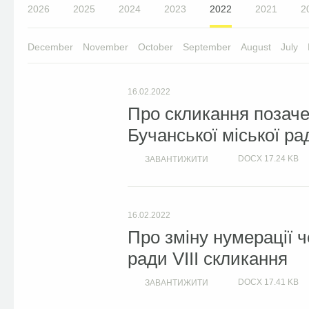
2026
2025
2024
2023
2022
2021
2
December
November
October
September
August
July
16.02.2022
Про скликання позачер
Бучанської міської ра
DOCX
17.24 KB
ЗАВАНТИЖИТИ
16.02.2022
Про зміну нумерації че
ради VIII скликання
DOCX
17.41 KB
ЗАВАНТИЖИТИ