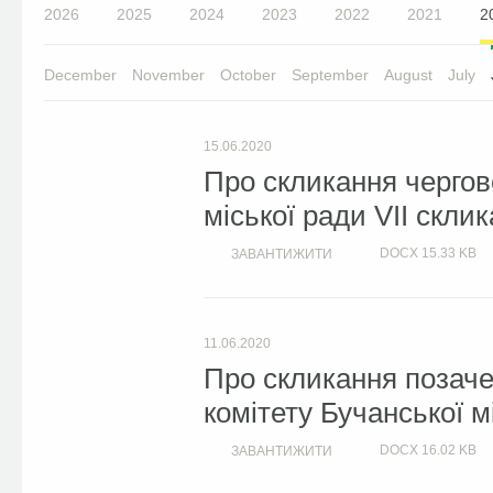
2026
2025
2024
2023
2022
2021
2
December
November
October
September
August
July
15.06.2020
Про скликання чергово
міської ради VII скли
DOCX
15.33 KB
ЗАВАНТИЖИТИ
11.06.2020
Про скликання позаче
комітету Бучанської м
DOCX
16.02 KB
ЗАВАНТИЖИТИ