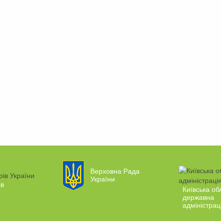
Верховна Рада
України
ів
Київська об
державна
адміністрац