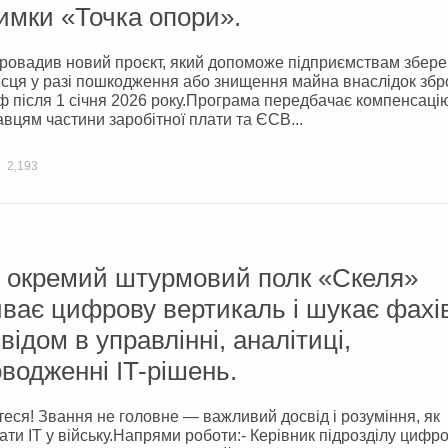
имки «Точка опори».
ровадив новий проєкт, який допоможе підприємствам збере
ісця у разі пошкодження або знищення майна внаслідок збр
рф після 1 січня 2026 року.Програма передбачає компенсаці
вцям частини заробітної плати та ЄСВ...
2,193
й окремий штурмовий полк «Скеля»
ває цифрову вертикаль і шукає фахі
свідом в управлінні, аналітиці,
водженні IT-рішень.
еся! Звання не головне — важливий досвід і розуміння, як
ати ІТ у війську.Напрями роботи:- Керівник підрозділу цифро