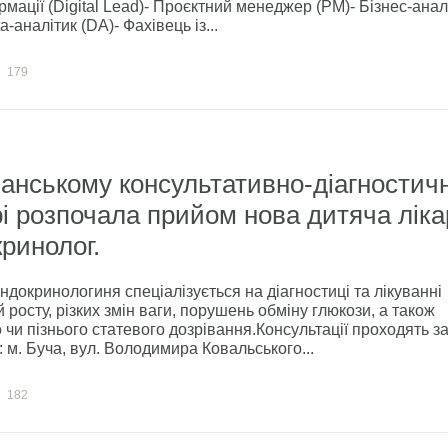
мації (Digital Lead)- Проєктний менеджер (PM)- Бізнес-анал
a-аналітик (DA)- Фахівець із...
179
анському консультативно-діагностич
і розпочала прийом нова дитяча ліка
ринолог.
ндокринологиня спеціалізується на діагностиці та лікуванні
й росту, різких змін ваги, порушень обміну глюкози, а також
 чи пізнього статевого дозрівання.Консультації проходять з
 м. Буча, вул. Володимира Ковальського...
182