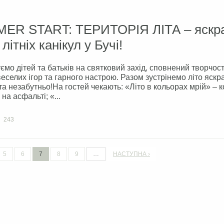
ER START: ТЕРИТОРІЯ ЛІТА – яскр
 літніх канікул у Бучі!
мо дітей та батьків на святковий захід, сповнений творчост
веселих ігор та гарного настрою. Разом зустрінемо літо яскр
та незабутньо!На гостей чекають: «Літо в кольорах мрій» – 
на асфальті; «...
243
5
6
7
8
9
…
НАСТУПНА ›