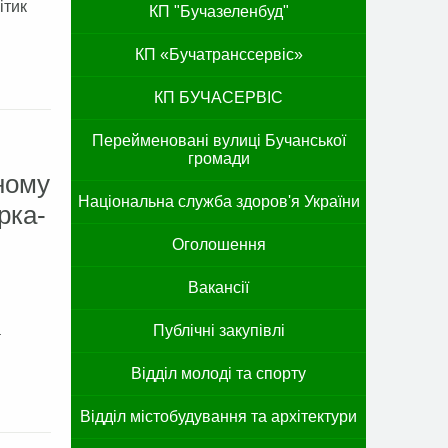
ітик
КП "Бучазеленбуд"
КП «Бучатранссервіс»
КП БУЧАСЕРВІС
Перейменовані вулиці Бучанської
громади
ному
Національна служба здоров'я України
рка-
Оголошення
Вакансії
а
Публічні закупівлі
Відділ молоді та спорту
Відділ містобудування та архітектури