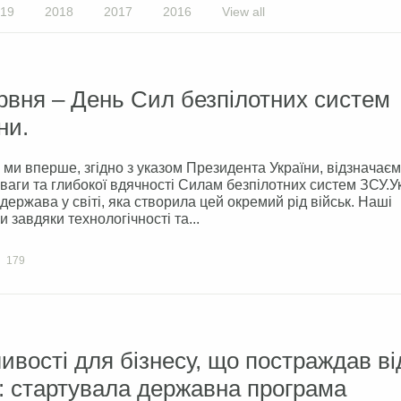
19
2018
2017
2016
View all
рвня – День Сил безпілотних систем
ни.
 ми вперше, згідно з указом Президента України, відзначає
ваги та глибокої вдячності Силам безпілотних систем ЗСУ.У
держава у світі, яка створила цей окремий рід військ. Наші
и завдяки технологічності та...
179
вості для бізнесу, що постраждав ві
: стартувала державна програма