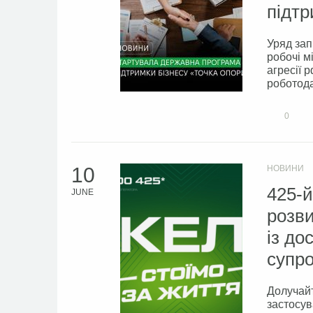
підтр
Уряд зап
робочі м
агресії 
роботода
0
10
НОВИНИ
425-
JUNE
розви
із до
супро
Долучайт
застосув