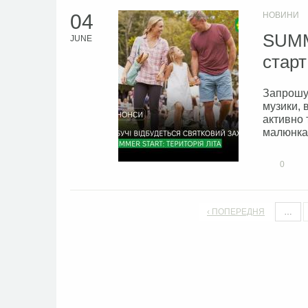
04
НОВИНИ
SUMM
JUNE
старт
Запрошує
музики, 
активно 
малюнка 
0
‹ ПОПЕРЕДНЯ
…