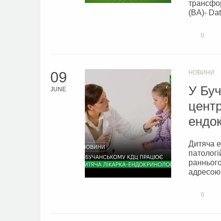
трансфор
(BA)- Dat
0
09
НОВИНИ
У Буч
JUNE
центр
ендок
Дитяча е
патологі
раннього
адресою:
0