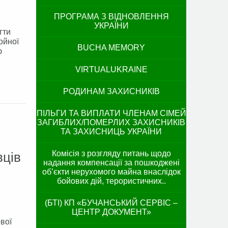
ПРОГРАМА З ВІДНОВЛЕННЯ
УКРАЇНИ
гти
ойної
BUCHA MEMORY
ю
VIRTUALUKRAINE
РОДИНАМ ЗАХИСНИКІВ
ПІЛЬГИ ТА ВИПЛАТИ ЧЛЕНАМ СІМЕЙ
ЗАГИБЛИХ/ПОМЕРЛИХ ЗАХИСНИКІВ
ТА ЗАХИСНИЦЬ УКРАЇНИ
Комісія з розгляду питань щодо
вців
надання компенсації за пошкоджені
об’єкти нерухомого майна внаслідок
бойових дій, терористичних..
(БТІ) КП «БУЧАНСЬКИЙ СЕРВІС –
ЦЕНТР ДОКУМЕНТ»
вої