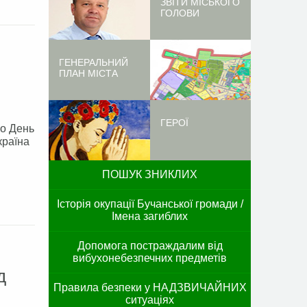
ЗВІТИ МІСЬКОГО
ГОЛОВИ
ГЕНЕРАЛЬНИЙ
ПЛАН МІСТА
ГЕРОЇ
мо День
країна
ПОШУК ЗНИКЛИХ
Історія окупації Бучанської громади /
Імена загиблих
Допомога постраждалим від
вибухонебезпечних предметів
д
Правила безпеки у НАДЗВИЧАЙНИХ
ситуаціях