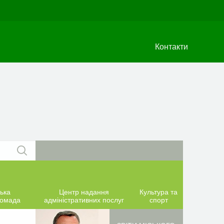
Контакти
ька
Центр надання
Культура та
ромада
адміністративних послуг
спорт