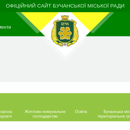
ОФІЦІЙНИЙ САЙТ БУЧАНСЬКОЇ МІСЬКОЇ РАДИ
менти
хорона
Житлово-комунальне
Освіта
Бучанська міс
оров’я
господарство
територіальна г