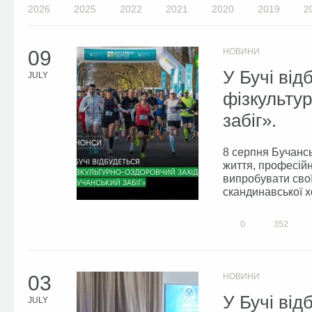
2026
2025
2022
2021
2020
2019
2
09
НОВИНИ
У Бучі ві
JULY
фізкульту
забіг».
8 серпня Бучансь
життя, професійн
випробувати свої
скандинавської х
0
352
03
НОВИНИ
У Бучі від
JULY