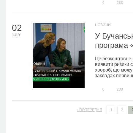
0
233
02
НОВИНИ
У Бучансь
JULY
програма «
Це безкоштовне 
виявити ризики с
хвороб, що можут
закладах первинн
0
238
‹ ПОПЕРЕДНЯ
1
2