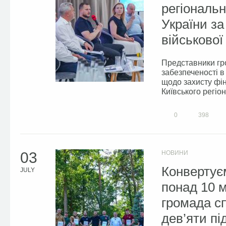
регіональн
України за
військової
Представники гр
забезпеченості в
щодо захисту фі
Київського регіон
0
398
03
НОВИНИ
Конвертуєм
JULY
понад 10 
громада сп
дев’яти пі