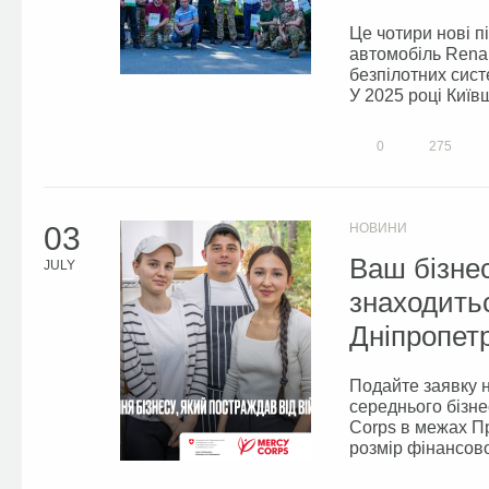
Це чотири нові 
автомобіль Renau
безпілотних сист
У 2025 році Київ
0
275
03
НОВИНИ
Ваш бізнес
JULY
знаходитьс
Дніпропетр
Подайте заявку 
середнього бізне
Corps в межах Пр
розмір фінансово