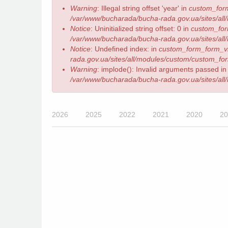
Error
Warning
: Illegal string offset 'year' in
custom_for
message
/var/www/bucharada/bucha-rada.gov.ua/sites/all
Notice
: Uninitialized string offset: 0 in
custom_for
/var/www/bucharada/bucha-rada.gov.ua/sites/all
Notice
: Undefined index: in
custom_form_form_v
rada.gov.ua/sites/all/modules/custom/custom_form
Warning
: implode(): Invalid arguments passed i
/var/www/bucharada/bucha-rada.gov.ua/sites/all
2026
2025
2022
2021
2020
20