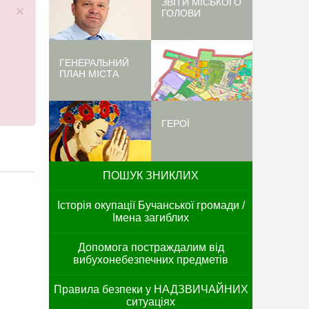
ЗВІТИ МІСЬКОГО
×
ГОЛОВИ
ГЕНЕРАЛЬНИЙ
ПЛАН МІСТА
ГЕРОЇ
ПОШУК ЗНИКЛИХ
Історія окупації Бучанської громади /
Імена загиблих
Допомога постраждалим від
вибухонебезпечних предметів
Правила безпеки у НАДЗВИЧАЙНИХ
ситуаціях