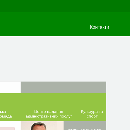
Контакти
ька
Центр надання
Культура та
ромада
адміністративних послуг
спорт