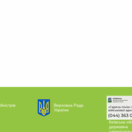
Міністрів
Верховна Рада
України
Київська об
державна
адміністрац