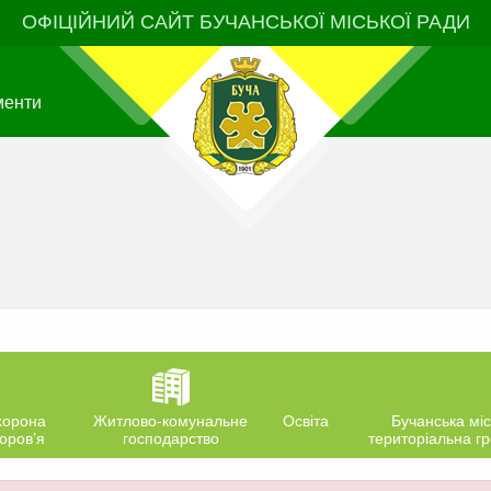
ОФІЦІЙНИЙ САЙТ БУЧАНСЬКОЇ МІСЬКОЇ РАДИ
менти
хорона
Житлово-комунальне
Освіта
Бучанська міс
оров’я
господарство
територіальна г