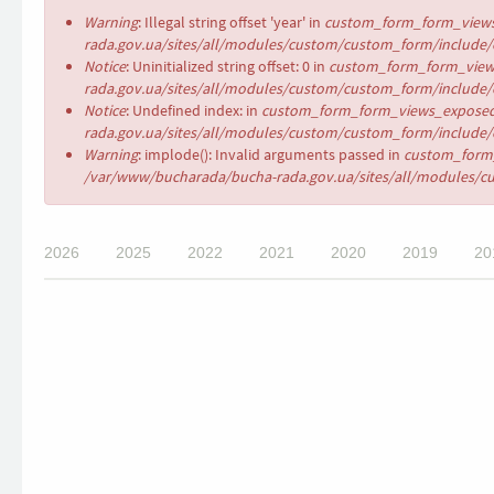
Error
Warning
: Illegal string offset 'year' in
custom_form_form_views
message
rada.gov.ua/sites/all/modules/custom/custom_form/include/c
Notice
: Uninitialized string offset: 0 in
custom_form_form_views
rada.gov.ua/sites/all/modules/custom/custom_form/include/c
Notice
: Undefined index: in
custom_form_form_views_exposed
rada.gov.ua/sites/all/modules/custom/custom_form/include/c
Warning
: implode(): Invalid arguments passed in
custom_form_
/var/www/bucharada/bucha-rada.gov.ua/sites/all/modules/cu
2026
2025
2022
2021
2020
2019
20