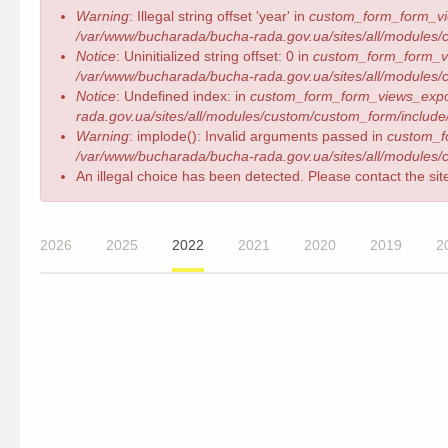
Error
Warning
: Illegal string offset 'year' in
custom_form_form_vi
message
/var/www/bucharada/bucha-rada.gov.ua/sites/all/modules/c
Notice
: Uninitialized string offset: 0 in
custom_form_form_v
/var/www/bucharada/bucha-rada.gov.ua/sites/all/modules/c
Notice
: Undefined index: in
custom_form_form_views_expo
rada.gov.ua/sites/all/modules/custom/custom_form/include/
Warning
: implode(): Invalid arguments passed in
custom_f
/var/www/bucharada/bucha-rada.gov.ua/sites/all/modules/c
An illegal choice has been detected. Please contact the site
2026
2025
2022
2021
2020
2019
2