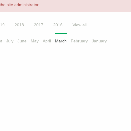
he site administrator.
19
2018
2017
2016
View all
t
July
June
May
April
March
February
January