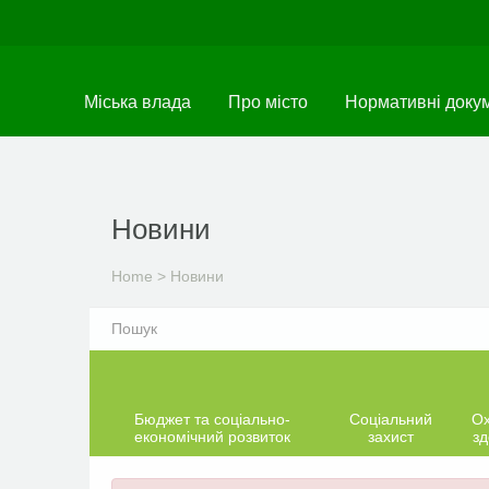
Skip
to
main
content
Міська влада
Про місто
Нормативні доку
Новини
Home
>
Новини
Бюджет та соціально-
Соціальний
О
економічний розвиток
захист
зд