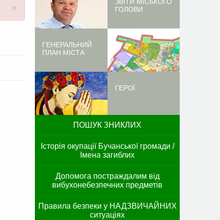
ЗВІТИ МІСЬКОГО
×
ГОЛОВИ
ГЕНЕРАЛЬНИЙ
ПЛАН МІСТА
ГЕРОЇ
ПОШУК ЗНИКЛИХ
Історія окупації Бучанської громади /
Імена загиблих
Допомога постраждалим від
вибухонебезпечних предметів
Правила безпеки у НАДЗВИЧАЙНИХ
ситуаціях