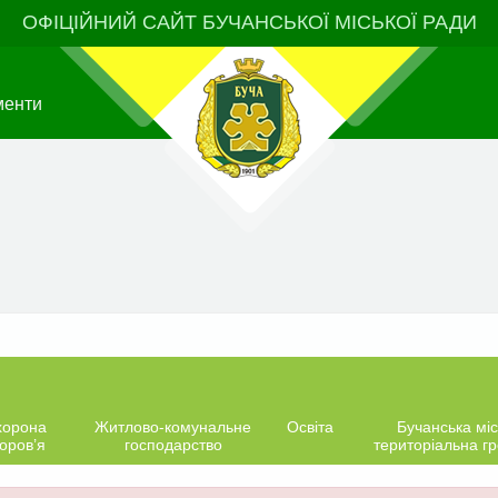
ОФІЦІЙНИЙ САЙТ БУЧАНСЬКОЇ МІСЬКОЇ РАДИ
менти
хорона
Житлово-комунальне
Освіта
Бучанська міс
оров’я
господарство
територіальна г