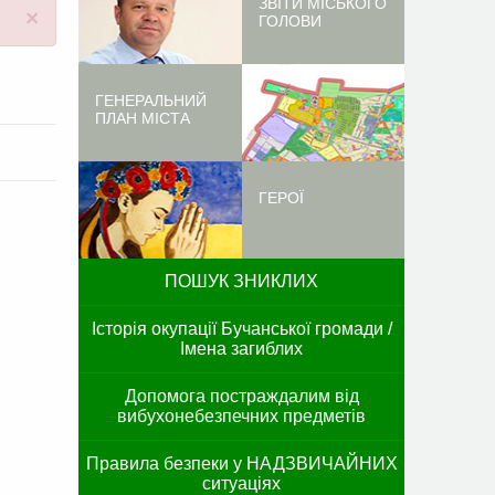
ЗВІТИ МІСЬКОГО
×
ГОЛОВИ
ГЕНЕРАЛЬНИЙ
ПЛАН МІСТА
ГЕРОЇ
ПОШУК ЗНИКЛИХ
Історія окупації Бучанської громади /
Імена загиблих
Допомога постраждалим від
вибухонебезпечних предметів
Правила безпеки у НАДЗВИЧАЙНИХ
ситуаціях