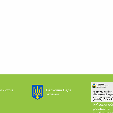
Міністрів
Верховна Рада
України
Київська об
державна
адміністрац