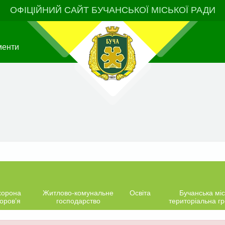
ОФІЦІЙНИЙ САЙТ БУЧАНСЬКОЇ МІСЬКОЇ РАДИ
менти
хорона
Житлово-комунальне
Освіта
Бучанська міс
оров’я
господарство
територіальна г