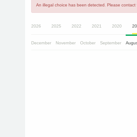
Error
An illegal choice has been detected. Please contact t
message
2026
2025
2022
2021
2020
20
December
November
October
September
Augus