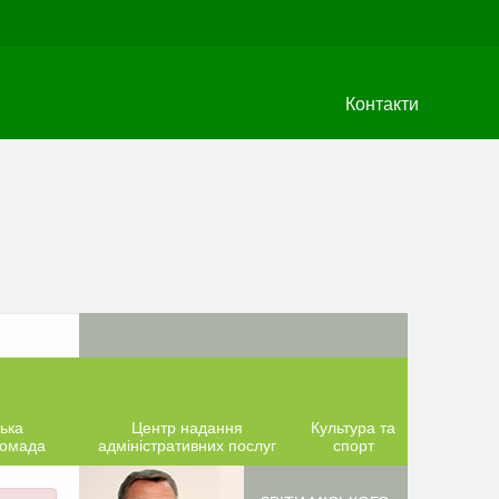
Контакти
ька
Центр надання
Культура та
ромада
адміністративних послуг
спорт