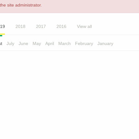
he site administrator.
19
2018
2017
2016
View all
t
July
June
May
April
March
February
January