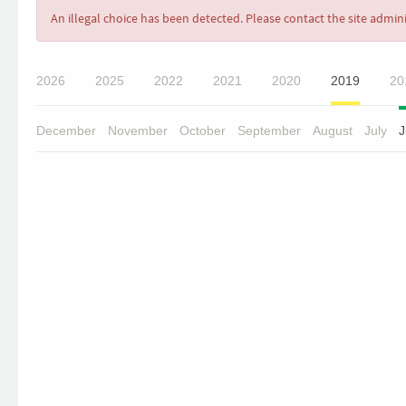
Error
An illegal choice has been detected. Please contact the site admini
message
2026
2025
2022
2021
2020
2019
20
December
November
October
September
August
July
J