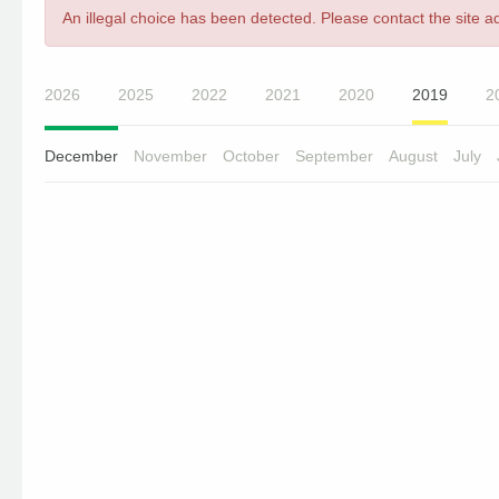
Error
An illegal choice has been detected. Please contact the site ad
message
2026
2025
2022
2021
2020
2019
2
December
November
October
September
August
July