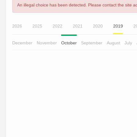
Error
An illegal choice has been detected. Please contact the site ad
message
2026
2025
2022
2021
2020
2019
2
December
November
October
September
August
July