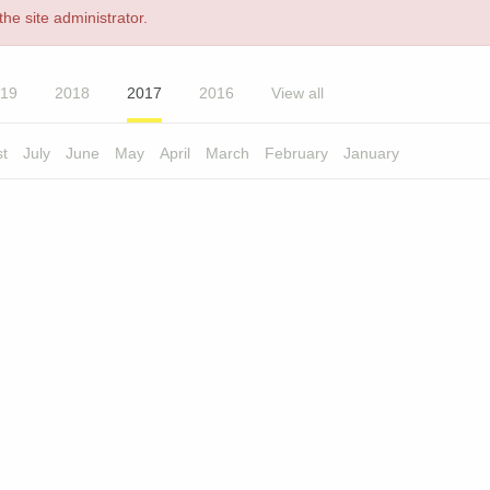
he site administrator.
19
2018
2017
2016
View all
t
July
June
May
April
March
February
January