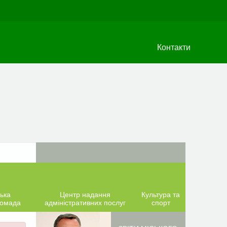
Контакти
ька
Центр надання
Культура та
ромада
адміністративних послуг
спорт