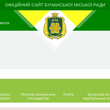
ОФІЦІЙНИЙ САЙТ БУЧАНСЬКОЇ МІСЬКОЇ РАДИ
менти
хорона
Житлово-комунальне
Освіта
Бучанська міс
оров’я
господарство
територіальна г