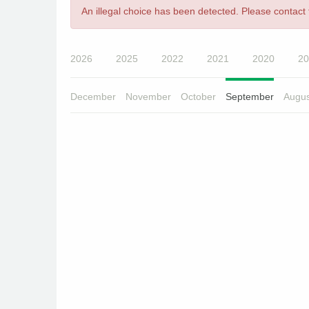
Error
An illegal choice has been detected. Please contact t
message
2026
2025
2022
2021
2020
20
December
November
October
September
Augus