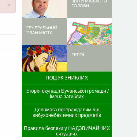
ЗВІТИ МІСЬКОГО
×
ГОЛОВИ
ГЕНЕРАЛЬНИЙ
ПЛАН МІСТА
ГЕРОЇ
ПОШУК ЗНИКЛИХ
Історія окупації Бучанської громади /
Імена загиблих
Допомога постраждалим від
вибухонебезпечних предметів
Правила безпеки у НАДЗВИЧАЙНИХ
ситуаціях