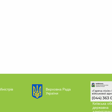
Міністрів
Верховна Рада
України
Київська об
державна
адміністрац