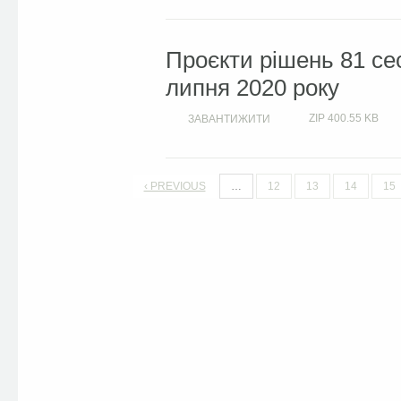
Проєкти рішень 81 сес
липня 2020 року
ZIP
400.55 KB
ЗАВАНТИЖИТИ
‹ PREVIOUS
…
12
13
14
15