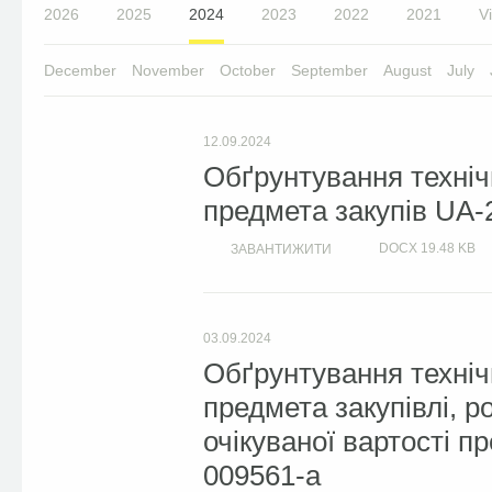
2026
2025
2024
2023
2022
2021
Vi
December
November
October
September
August
July
12.09.2024
Обґрунтування техніч
предмета закупів UA-
DOCX
19.48 KB
ЗАВАНТИЖИТИ
03.09.2024
Обґрунтування техніч
предмета закупівлі, 
очікуваної вартості п
009561-a