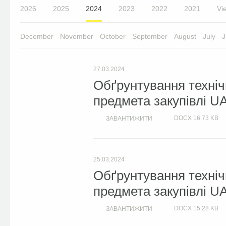
2026
2025
2024
2023
2022
2021
Vie
December
November
October
September
August
July
J
27.03.2024
Обґрунтування техніч
предмета закупівлі U
DOCX
16.73 KB
ЗАВАНТИЖИТИ
25.03.2024
Обґрунтування техніч
предмета закупівлі U
DOCX
15.28 KB
ЗАВАНТИЖИТИ