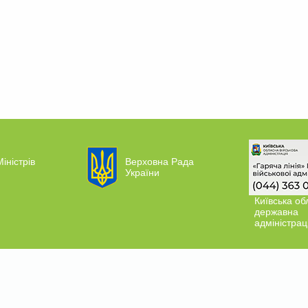
іністрів
Верховна Рада
України
Київська об
державна
адміністрац