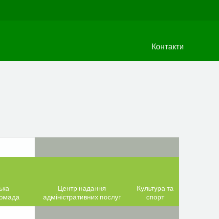
Контакти
ька
Центр надання
Культура та
ромада
адміністративних послуг
спорт