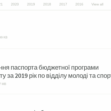
21
2020
2019
2018
2017
2016
View all
99 KB
ання паспорта бюджетної програми
 за 2019 рік по відділу молоді та спор
7 MB