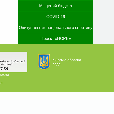
Місцевий бюджет
COVID-19
Опитувальник національного спротиву
Проєкт «HOPE»
Київська обласна
рада
ласна
ія