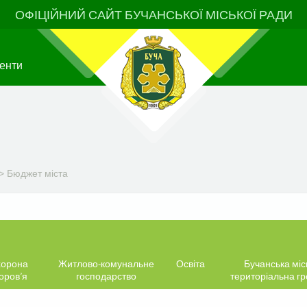
ОФІЦІЙНИЙ САЙТ БУЧАНСЬКОЇ МІСЬКОЇ РАДИ
енти
>
Бюджет міста
орона
Житлово-комунальне
Освіта
Бучанська міс
оров’я
господарство
територіальна г