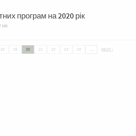
них програм на 2020 рік
7 MB
18
19
20
21
22
23
24
…
NEXT ›