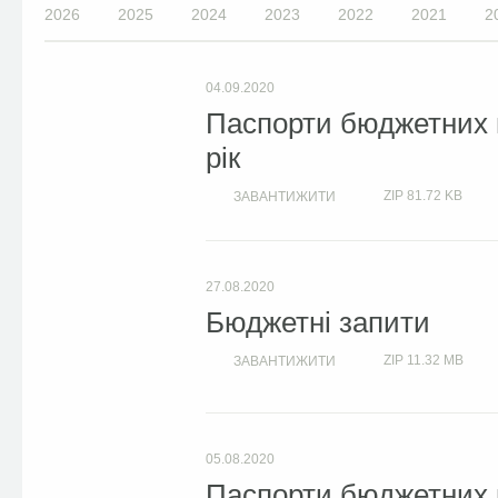
2026
2025
2024
2023
2022
2021
2
04.09.2020
Паспорти бюджетних 
рік
ZIP
81.72 KB
ЗАВАНТИЖИТИ
27.08.2020
Бюджетні запити
ZIP
11.32 MB
ЗАВАНТИЖИТИ
05.08.2020
Паспорти бюджетних п