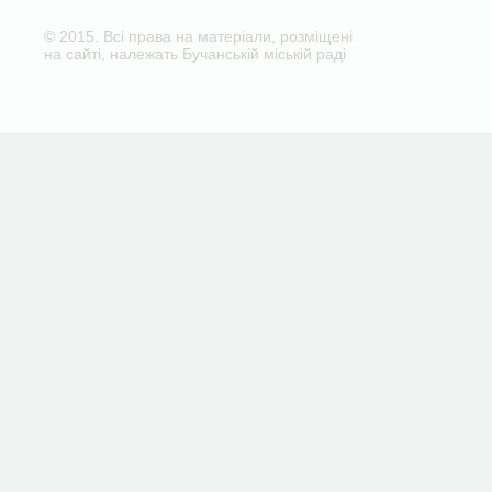
© 2015. Всі права на матеріали, розміщені
на сайті, належать Бучанській міській раді