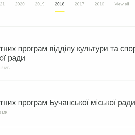
21
2020
2019
2018
2017
2016
View all
них програм відділу культури та спо
ої ради
12 MB
них програм Бучанської міської рад
9 MB