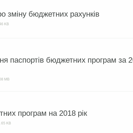
о зміну бюджетних рахунків
46 KB
ння паспортів бюджетних програм за 
08 MB
них програм на 2018 рік
.65 KB