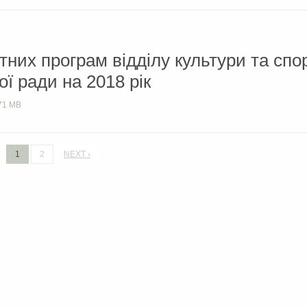
них програм відділу культури та спо
ої ради на 2018 рік
71 MB
1
2
NEXT ›