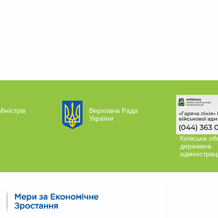
Міністрів
Верховна Рада
України
Київська об
державна
адміністрац