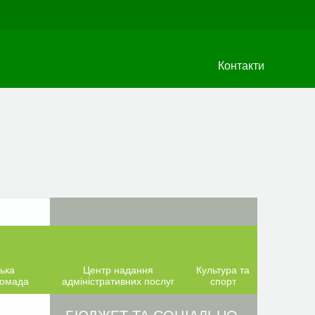
Контакти
ька
Центр надання
Культура та
ромада
адміністративних послуг
спорт