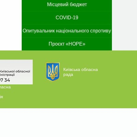
Місцевий бюджет
COVID-19
Опитувальник національного спротиву
Проєкт «HOPE»
Київська обласна
рада
ласна
ія