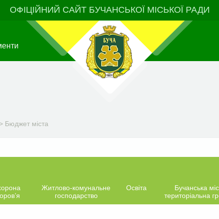
ОФІЦІЙНИЙ САЙТ БУЧАНСЬКОЇ МІСЬКОЇ РАДИ
менти
>
Бюджет міста
хорона
Житлово-комунальне
Освіта
Бучанська міс
оров’я
господарство
територіальна г