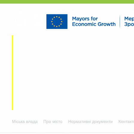
Міська влада
Про місто
Нормативні документи
Контакт