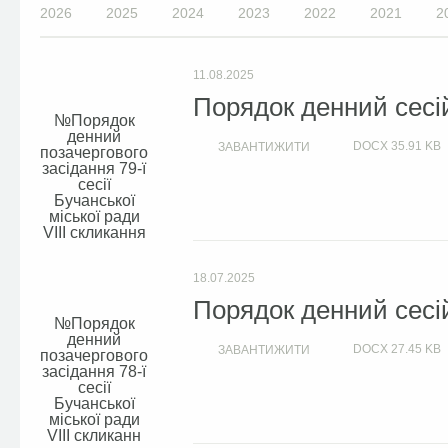
2026
2025
2024
2023
2022
2021
2
11.08.2025
Порядок денний сесій
Порядок
денний
DOCX
35.91 KB
ЗАВАНТИЖИТИ
позачергового
засідання 79-ї
сесії
Бучанської
міської ради
VIIІ скликання
18.07.2025
Порядок денний сесій
Порядок
денний
DOCX
27.45 KB
ЗАВАНТИЖИТИ
позачергового
засідання 78-ї
сесії
Бучанської
міської ради
VIIІ скликанн