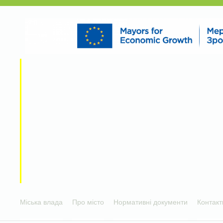
Міська влада
Про місто
Нормативні документи
Контакт